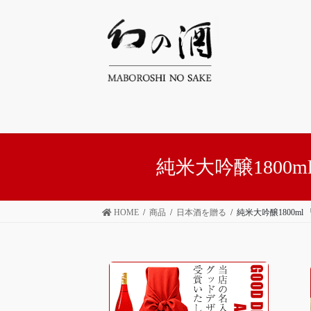
コ
ナ
ン
ビ
テ
ゲ
ン
ー
ツ
シ
へ
ョ
ス
ン
キ
に
ッ
移
プ
動
純米大吟醸180
HOME
商品
日本酒を贈る
純米大吟醸1800m