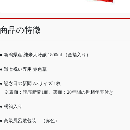
商品の特徴
● 新潟県産 純米大吟醸 1800ml （金箔入り）
● 還暦祝い専用 赤色瓶
● 記念日の新聞 A3サイズ 1枚
※表面：読売新聞1面、裏面：20年間の世相年表付き
● 桐箱入り
● 高級風呂敷包装 （赤色）