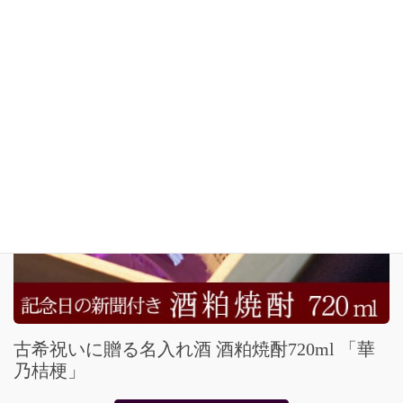
古希祝いに贈る名入れ酒 酒粕焼酎720ml 「華
乃桔梗」