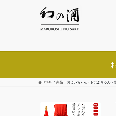
コ
ナ
ン
ビ
テ
ゲ
ン
ー
ツ
シ
へ
ョ
ス
ン
キ
に
ッ
移
プ
動
HOME
商品
おじいちゃん・おばあちゃんへ