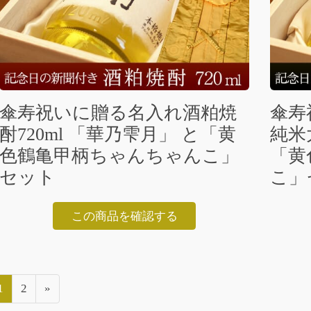
傘寿祝いに贈る名入れ酒粕焼
傘寿
酎720ml 「華乃雫月」 と「黄
純米大
色鶴亀甲柄ちゃんちゃんこ」
「黄
セット
こ」
この商品を確認する
投
固
固
1
2
»
稿
定
定