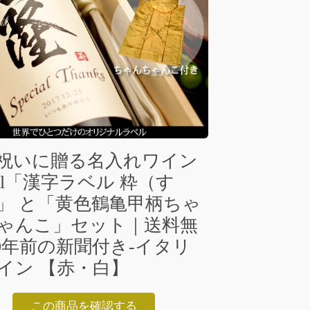
祝いに贈る名入れワイン
0ml「漢字ラベル 粋（す
」 と「黄色鶴亀甲柄ちゃ
ゃんこ」セット｜送料無
80年前の新聞付き-イタリ
イン 【赤・白】
この商品を確認する