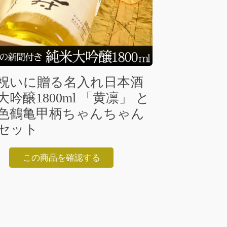
祝いに贈る名入れ日本酒
吟醸1800ml 「黄凛」 と
色鶴亀甲柄ちゃんちゃん
セット
この商品を確認する