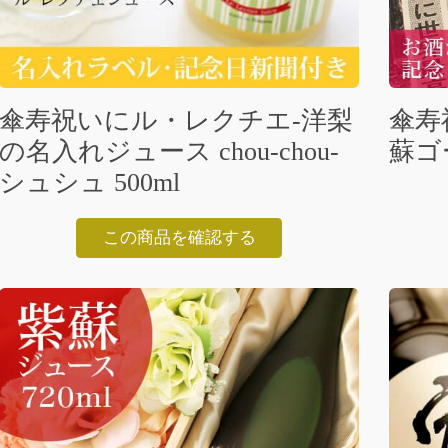
傘寿祝いにル・レクチエ-洋梨
傘寿
の名入れジュース chou-chou-
蘇ゴー
シュシュ 500ml
この商品を確認する