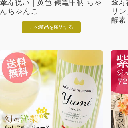
傘寿祝い｜黄色-鶴亀甲柄-ちゃ
傘寿
んちゃんこ
リン
酵素 
この商品を確認する