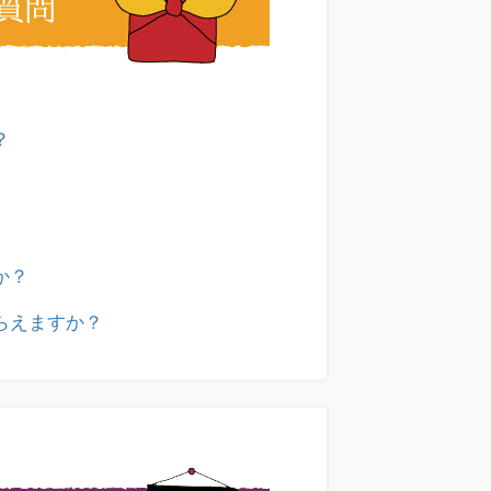
？
か？
らえますか？