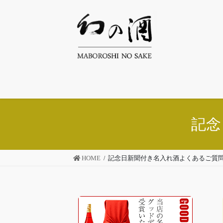
コ
ナ
ン
ビ
テ
ゲ
ン
ー
ツ
シ
へ
ョ
ス
ン
キ
に
ッ
移
プ
動
記念
HOME
記念日新聞付き名入れ酒よくあるご質