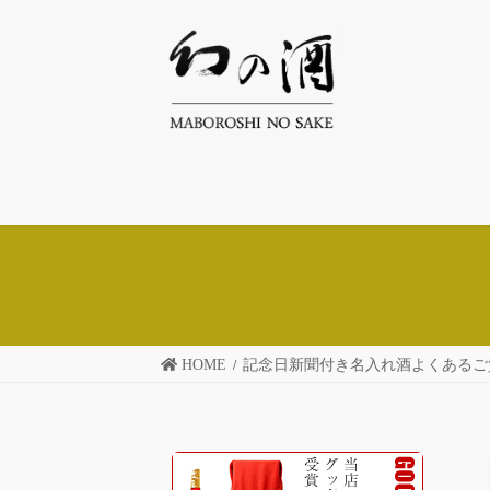
コ
ナ
ン
ビ
テ
ゲ
ン
ー
ツ
シ
へ
ョ
ス
ン
キ
に
ッ
移
プ
動
HOME
記念日新聞付き名入れ酒よくあるご