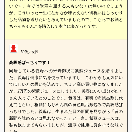
いです。今では米寿を迎える人も少なくは無いのでしょう
が、こういった一生になかなか味わえない御祝いはしっかり
した品物を送りたいと考えていましたので、こちらでお酒と
ちゃんちゃんこを購入して本当に良かったです。
50代／女性
高級感ばっちりです！
同居している義母への米寿御祝に紫蘇ジュースを贈りまし
た。義母は健康に気を使っていますし、これからも元気にい
てほしいとの思いを込めて、ちょと高い買い物になりました
が、2万円の紫蘇ジュースにしました。美容にいい成分がたく
さん入っているとのことです。包装は、有料で布風呂敷に代
えてもらい、桐箱にちりめん風の黄色風呂敷包みで高級感ば
っちりでした。義母は、生まれた日の新聞を見ながら「昔の
新聞を読めるとは思わなかった」と一言。紫蘇ジュースは、
私も飲ませてもらいましたが、濃厚で健康に良さそうな味で
した。