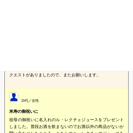
30代／女性
会社で祝いの会
お酒好きの会社の会長の米寿のお祝いの会があるため、面白
いもので喜んでもらえるものをと、こちらの商品に決めまし
た。ラベルに書く内容の変更を２回もしましたが、こちらの
スタッフの方の対応が素晴らしく、気持ちいいやり取りがで
きました。熨斗とメッセージカードもつけられ、至れり尽く
せりのすばらしい商品だと思います。会長もとても喜んでく
ださり、８８年前の新聞の記事に話はつきなく、想像以上に
会は盛り上がりました。また社長や上司が自分も欲しいとリ
クエストがありましたので、またお願いします。
20代／女性
米寿の御祝いに
祖母の御祝いに名入れのル・レクチェジュースをプレゼント
しました。普段お酒を飲まないのでお酒以外の商品がないか