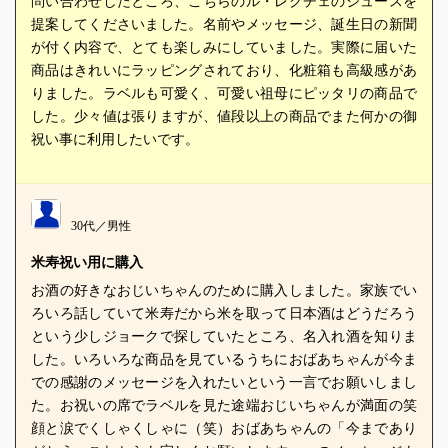
問い合わせしたところ、こちらのル・レクチェのジュースを
提案してくださいました。名前やメッセージ、誕生日の新聞
が付く内容で、とても楽しみにしていました。実際に届いた
商品はきれいにラッピングされており、化粧箱も高級感があ
りました。ラベルも可愛く、可愛い祖母にピッタリの商品で
した。少々値は張りますが、値段以上の商品でまた何かの御
祝い事に利用したいです。
30代／男性
米寿祝い用に購入
お酒の好きなおじいちゃんのために購入しました。家族でい
ろいろ話していて米寿だから米を取って日本酒はどうだろう
という少しジョークで探していたところ、名入れ酒を知りま
した。いろいろな商品を見ているうちにおばあちゃんが今ま
での感謝のメッセージを入れたいという一言でお願いしまし
た。お祝いの席でラベルを見た途端おじいちゃんが満面の笑
顔と涙でくしゃくしゃに（笑）おばあちゃんの「今まであり