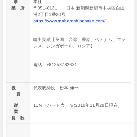
事
本社
業 所
〒951-8131 日本 新潟県新潟市中央区白山
浦2丁目1番28号
https://www.maboroshinosake.com/
輸出実績【英国、台湾、香港、ベトナム、フラ
ンス、シンガポール、ロシア】
電話 +81253782631
役
代表取締役 松本 伸一
員
従
11名（パート含）※(2019年11月28日現在）
業
員 数