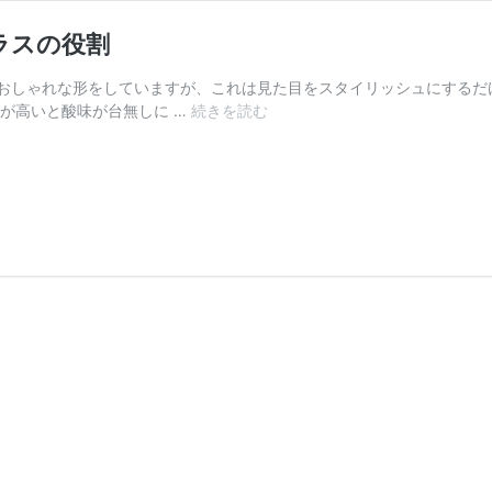
ラスの役割
おしゃれな形をしていますが、これは見た目をスタイリッシュにするだ
話
度が高いと酸味が台無しに …
続きを読む
の
ネ
タ
に
な
る
ワ
イ
ン
豆
知
識：
ワ
イ
ン
グ