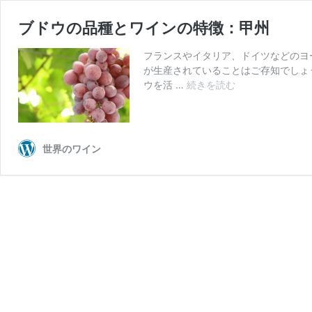
ブドウの品種とワインの特徴：甲州
フランスやイタリア、ドイツなどのヨ
が生産されていることはご存知でしょ
ブ
ウを活 …
続きを読む
ド
ウ
の
品
世界のワイン
種
と
ワ
イ
ン
の
特
徴：
甲
州