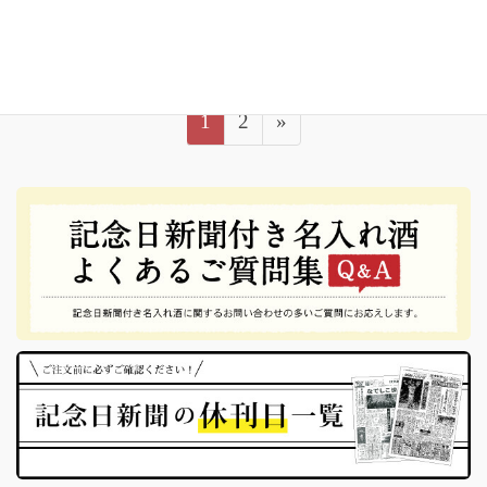
りませんか？
投
固
固
1
2
»
稿
定
定
ナ
ペ
ペ
ビ
ー
ー
ジ
ジ
ゲ
ー
シ
ョ
ン