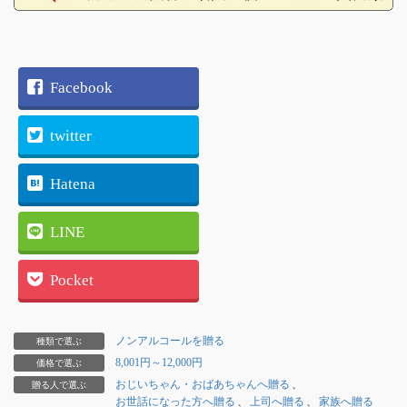
個人情報の取り扱いについて
【定休日中のご指定日について】
別途330円
Facebook
twitter
【定休日中の配送について】
金曜日13時以降のご注文につきましては、新聞お取り寄せの
Hatena
都合上、【最短発送日が翌週の火曜】となります。
別途330円
LINE
Pocket
ノンアルコールを贈る
種類で選ぶ
8,001円～12,000円
価格で選ぶ
おじいちゃん・おばあちゃんへ贈る
、
贈る人で選ぶ
お世話になった方へ贈る
、
上司へ贈る
、
家族へ贈る