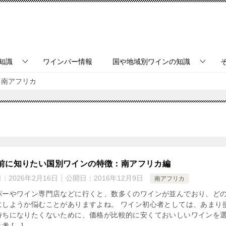
知識
ワインバー情報
国や地域別ワインの知識
南アフリカ
前に知りたい国別ワインの特徴：南アフリカ編
日：
2026年2月16日
公開日：
2016年12月9日
南アフリカ
パーやワイン専門店などに行くと、数多くのワインが並んでおり、ど
にしようか悩むことがありますよね。 ワイン初心者としては、あまり
持ちになりたくないために、価格が比較的に安くておいしいワインを
考 […]