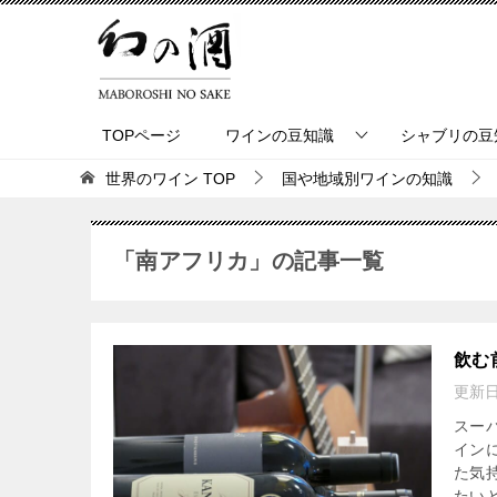
TOPページ
ワインの豆知識
シャブリの豆
世界のワイン
TOP
国や地域別ワインの知識
「南アフリカ」の記事一覧
飲む
更新
スー
イン
た気
たいと