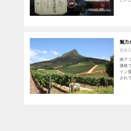
魅力
更新
南ア
価格
イン
されて