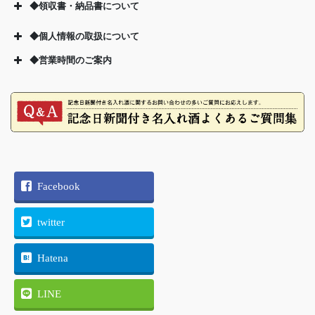
◆領収書・納品書について
◆個人情報の取扱について
◆営業時間のご案内
個人情報の取り扱いについて
TEL 025-378-2631
別途330円
【定休日中のご指定日について】
Facebook
twitter
【定休日中の配送について】
別途330円
金曜日13時以降のご注文につきましては、新聞お取り寄せの都合
Hatena
上、【最短発送日が翌週の火曜】となります。
LINE