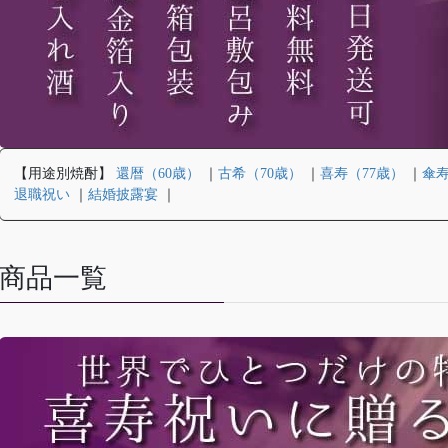
【用途別焼酎】
還暦（60歳）
｜
古希（70歳）
｜
喜寿（77歳）
｜
傘寿
退職祝い
｜
結婚披露宴
｜
商品一覧