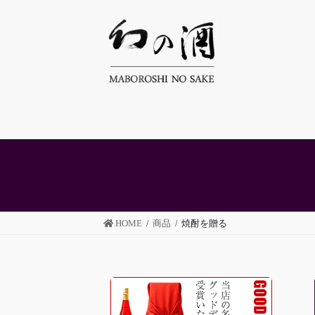
コ
ナ
ン
ビ
テ
ゲ
ン
ー
ツ
シ
へ
ョ
ス
ン
キ
に
ッ
移
プ
動
HOME
商品
焼酎を贈る