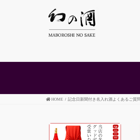
コ
ナ
ン
ビ
テ
ゲ
ン
ー
ツ
シ
へ
ョ
ス
ン
キ
に
ッ
移
プ
動
HOME
記念日新聞付き名入れ酒よくあるご質