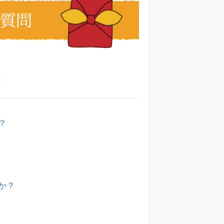
覧
？
か？