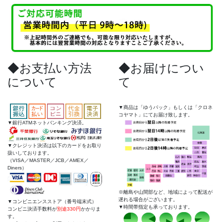
◆お支払い方法
◆お届けについ
について
て
▼商品は「ゆうパック」もしくは「クロネ
コヤマト」にてお届け致します。
▼銀行ATMネットバンキング決済。
▼クレジット決済は以下のカードをお取り
扱いしております。
（VISA／MASTER／JCB／AMEX／
Diners）
※離島や山間部など、地域によって配送が
遅れる場合がございます。
▼コンビニエンスストア（番号端末式）
▼時間帯指定も承っております。
コンビニ決済手数料が
別途330円
かかりま
す。