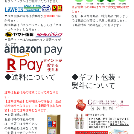
セブンイレブンはご利用いただけません。
当店営業日の13
時までのご注文は即発送致
します。
なお、取り寄せ商品・特定商品に関しまし
▼代金引換の場合は手数料が
別途330円
か
ては商品の入荷後に早急に発送致します。
かります。
（商品情報に納期を記しております）
配送業者は「ゆうパック」もしくは「クロ
ネコヤマト」となります。
▼電子マネーはAmazonペイと楽天ペイが
使えます。
◆送料について
◆ギフト包装・
熨斗について
送料はお届け先の地域によって異なりま
す。
【送料無料品】と同時購入の場合は、全品
送料無料となります。
※【新聞付き名入れ
酒】は全て送料無料となります。
▼お届け時の梱包
お届け時の梱包用の箱
は、当店ではリサイクル
の為商品とは異なった箱
でお届けさせていただく