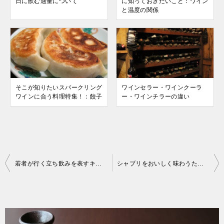
日に飲む適量について
に知っておきたいこと：ワイン
と温度の関係
そこが知りたいスパークリング
ワインセラー・ワインクーラ
ワインに合う料理特集！：餃子
ー・ワインチラーの違い
投
若者が行く立ち飲みを表すキーワード：ワインやカクテルの品揃え
シャブリをおいしく味わうために知っておきたいこと：ワインと温度の関係
稿
ナ
ビ