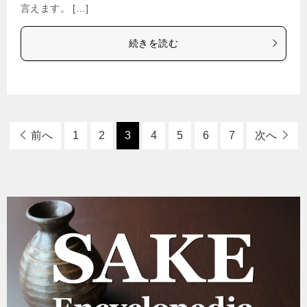
言えます。 […]
続きを読む
前へ
1
2
3
4
5
6
7
次へ