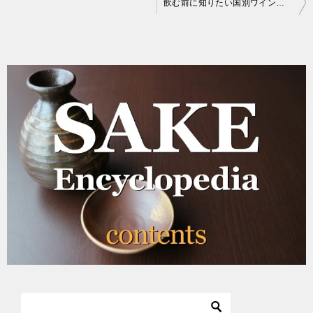
投
飲む前に知りたい国別ワインの特徴：オーストラリア編
稿
ナ
ビ
ゲ
ー
シ
ョ
ン