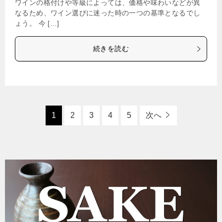
ワインの格付けや等級によっては、価格や味わいなどが異
なるため、ワイン選びに迷った時の一つの基準となるでし
ょう。 今 […]
続きを読む
1
2
3
4
5
次へ