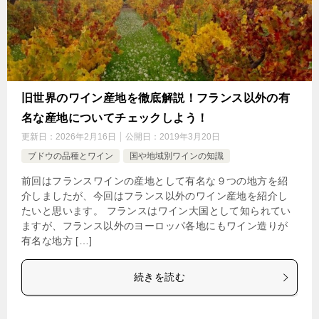
旧世界のワイン産地を徹底解説！フランス以外の有
名な産地についてチェックしよう！
更新日：
2026年2月16日
公開日：
2019年3月20日
ブドウの品種とワイン
国や地域別ワインの知識
前回はフランスワインの産地として有名な９つの地方を紹
介しましたが、今回はフランス以外のワイン産地を紹介し
たいと思います。 フランスはワイン大国として知られてい
ますが、フランス以外のヨーロッパ各地にもワイン造りが
有名な地方 […]
続きを読む