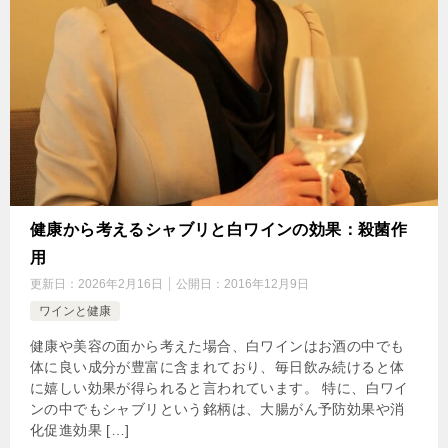
健康から考えるシャブリと白ワインの効果：殺菌作
用
更新日：
2026年2月16日
公開日：
2016年12月9日
ワインと健康
健康や美容の面から考えた場合、白ワインはお酒の中でも
体に良い成分が豊富に含まれており、毎日飲み続けると体
に嬉しい効果が得られると言われています。 特に、白ワイ
ンの中でもシャブリという銘柄は、大腸がん予防効果や消
化促進効果 […]