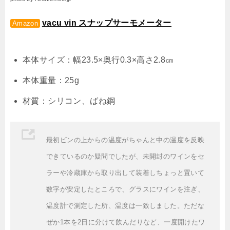
vacu vin スナップサーモメーター
Amazon
本体サイズ：幅23.5×奥行0.3×高さ2.8㎝
本体重量：25g
材質：シリコン、ばね鋼
最初ビンの上からの温度がちゃんと中の温度を反映
できているのか疑問でしたが、未開封のワインをセ
ラーや冷蔵庫から取り出して装着しちょっと置いて
数字が安定したところで、グラスにワインを注ぎ、
温度計で測定した所、温度は一致しました。ただな
ぜか1本を2日に分けて飲んだりなど、一度開けたワ