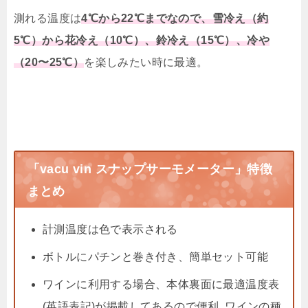
測れる温度は
4℃から22℃までなので、雪冷え（約
5℃）から花冷え（10℃）、鈴冷え（15℃）、冷や
（20〜25℃）
を楽しみたい時に最適。
「vacu vin スナップサーモメーター」特徴
まとめ
計測温度は色で表示される
ボトルにパチンと巻き付き、簡単セット可能
ワインに利用する場合、本体裏面に最適温度表
(英語表記)が掲載してあるので便利｡ワインの種