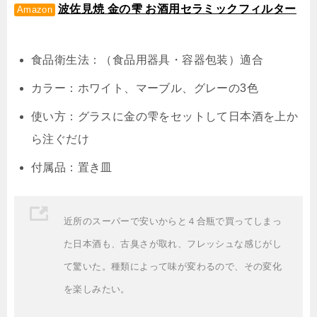
波佐見焼 金の雫 お酒用セラミックフィルター
Amazon
食品衛生法：（食品用器具・容器包装）適合
カラー：ホワイト、マーブル、グレーの3色
使い方：グラスに金の雫をセットして日本酒を上か
ら注ぐだけ
付属品：置き皿
近所のスーパーで安いからと４合瓶で買ってしまっ
た日本酒も、古臭さが取れ、フレッシュな感じがし
て驚いた。種類によって味が変わるので、その変化
を楽しみたい。