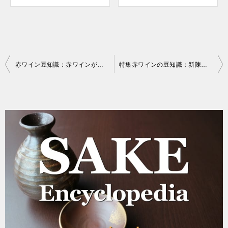
投
赤ワイン豆知識：赤ワインが好きな国は？？
特集赤ワインの豆知識：新陳代謝アップ
稿
ナ
ビ
ゲ
ー
シ
ョ
ン