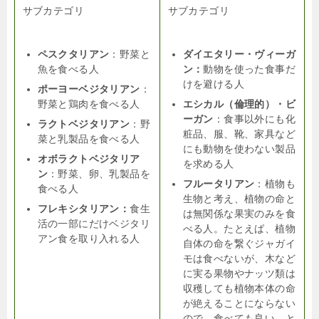
サブカテゴリ
サブカテゴリ
ペスクタリアン
：野菜と
ダイエタリー・ヴィーガ
魚を食べる人
ン：
動物を使った食事だ
けを避ける人
ポーヨーベジタリアン
：
野菜と鶏肉を食べる人
エシカル（倫理的）・ビ
ーガン
：食事以外にも化
ラクトベジタリアン
：野
粧品、服、靴、家具など
菜と乳製品を食べる人
にも動物を使わない製品
オボラクトベジタリア
を求める人
ン
：野菜、卵、乳製品を
フルータリアン
：植物も
食べる人
生物と考え、植物の命と
フレキシタリアン：
食生
は無関係な果実のみを食
活の一部にだけベジタリ
べる人。たとえば、植物
アン食を取り入れる人
自体の命を繋ぐジャガイ
モは食べないが、木など
に実る果物やナッツ類は
収穫しても植物本体の命
が絶えることにならない
ので、食べても良い、と