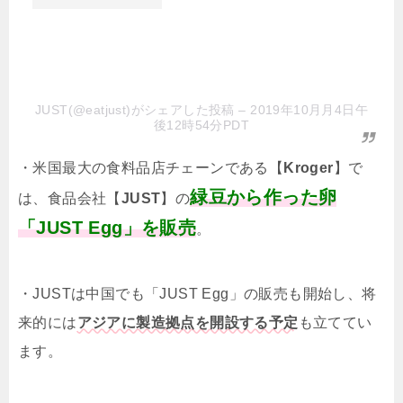
JUST(@eatjust)がシェアした投稿
– 2019年10月月4日午
後12時54分PDT
・米国最大の食料品店チェーンである【
Kroger
】で
緑豆から作った卵
は、食品会社【
JUST
】の
「JUST Egg」を販売
。
・JUSTは中国でも「JUST Egg」の販売も開始し、将
来的には
アジアに製造拠点を開設する予定
も立ててい
ます。