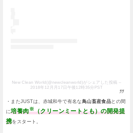
New Clean World(@newcleanworld)がシェアした投稿
–
2018年12月月17日午後12時35分PST
・またJUSTは、赤城和牛で有名な
鳥山畜産食品
との間
※
培養肉
（クリーンミートとも）の開発提
に
携
をスタート。