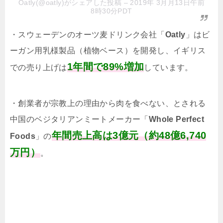
Oatly(@oatly)がシェアした投稿
– 2019年 3月月13日午前
8時30分PDT
・スウェーデンのオーツ麦ドリンク会社「
Oatly
」はビ
ーガン用乳様製品（植物ベース）を開発し、イギリス
1年間で89%増加
での売り上げは
しています。
・創業者が宗教上の理由から肉を食べない、とされる
中国のベジタリアンミートメーカー「
Whole Perfect
年間売上高は3億元（約48億6,740
Foods
」の
万円）
。