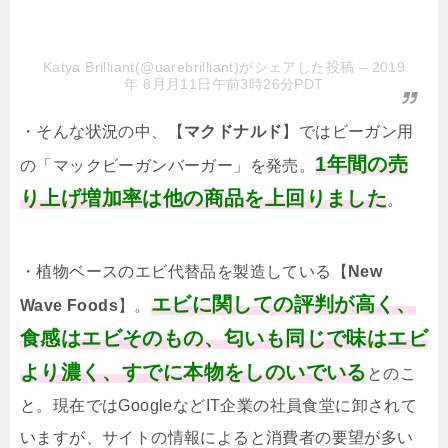
Katya Brilliant(@uarebrilliant)がシェアした投稿
– 2019
年 8月月11日午前3時26分PDT
・そんな状況の中、【
マクドナルド
】ではビーガン用
1年間の売
の「マックビーガンバーガー」を発売。
り上げ増加率は他の商品を上回りました
。
・植物ベースのエビ代替品を製造している【
New
エビに関しての評判が高く、
Wave Foods
】。
食感はエビそのもの、匂いも同じで味はエビ
より濃く、すでに本物をしのいでいる
とのこ
と。現在ではGoogleなどIT企業の社員食堂に卸されて
いますが、サイトの情報によると消費者の要望が多い