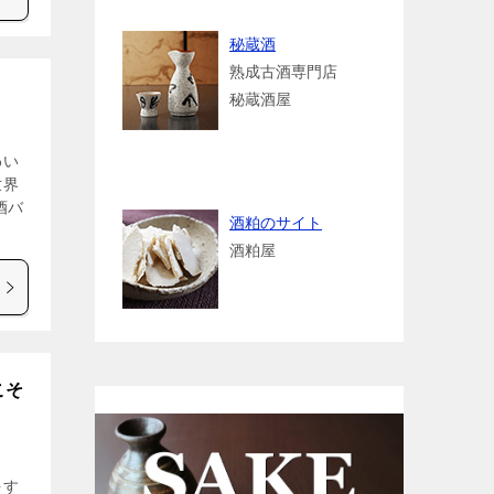
秘蔵酒
熟成古酒専門店
秘蔵酒屋
わい
世界
酒バ
酒粕のサイト
酒粕屋
こそ
をす