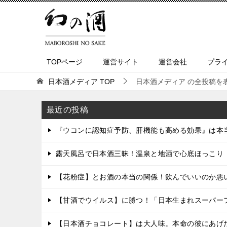
TOPページ
運営サイト
運営会社
プラ
日本酒メディア
TOP
日本酒メディア の全投稿を表示
最近の投稿
『ウコンに認知症予防、肝機能も高める効果』は本
露天風呂で日本酒三昧！温泉と地酒で心底ほっこ
【花粉症】とお酒の本当の関係！飲んでいいのか悪
【甘酒でウイルス】に勝つ！「日本生まれスーパー
【日本酒チョコレート】は大人味。本命の彼にあげ