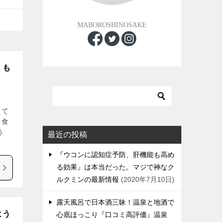
MABOROSHINOSAKE
』も
えて
を食
う
最近の投稿
『ウコンに認知症予防、肝機能も高め
る効果』は本当だった。マジで神なク
ルクミンの最新情報
2020年7月10日
露天風呂で日本酒三昧！温泉と地酒で
よう
心底ほっこり『口コミ高評価』温泉