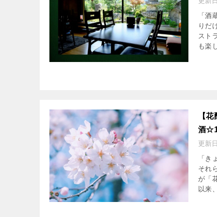
更新
「酒
りだ
スト
も楽し
【花
酒☆
更新
「き
それ
が「
以来、