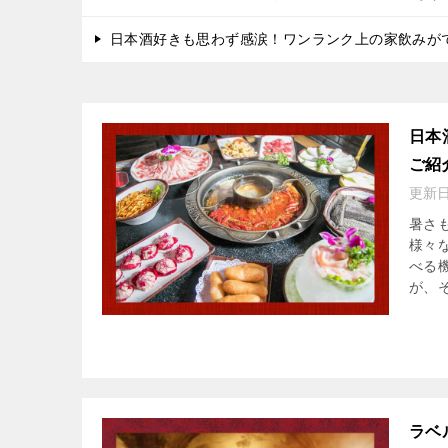
日本酒好きも思わず感涙！ワンランク上の家飲みがで
日本
ご紹
更新
暑さ
様々
べる
が、そ
ラベ