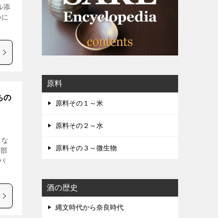
ル添
のに
原料
ちの
原料その１～米
原料その２～水
にな
原料その３～微生物
南部
バ
酒の歴史
縄文時代から奈良時代