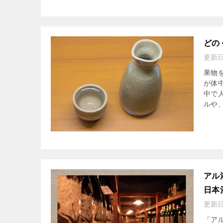
どの
更新
果物
が体
中で
ルや、
アル
日本
更新
「ア