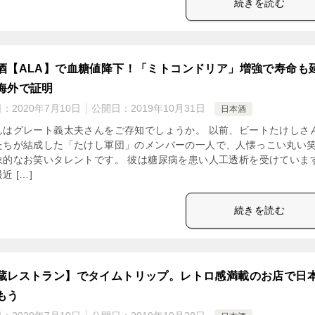
続きを読む
酒【ALA】で血糖値降下！「ミトコンドリア」増強で寿命も
海外で証明
日：
2020年7月10日
公開日：
2019年10月31日
日本酒
んはグレート義太夫さんをご存知でしょうか。 以前、ビートたけしさ
たちが結成した「たけし軍団」のメンバーの一人で、人懐っこい丸い
象的なお笑いタレントです。 彼は糖尿病を患い人工透析を受けていま
近 […]
続きを読む
蔵レストラン】でタイムトリップ。レトロ感満載のお店で日
もう