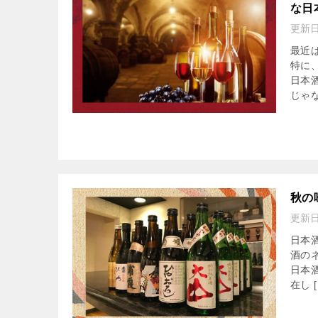
な日
更新
最近
特に
日本
じゃな
秋の
更新
日本
酒の
日本
在し [