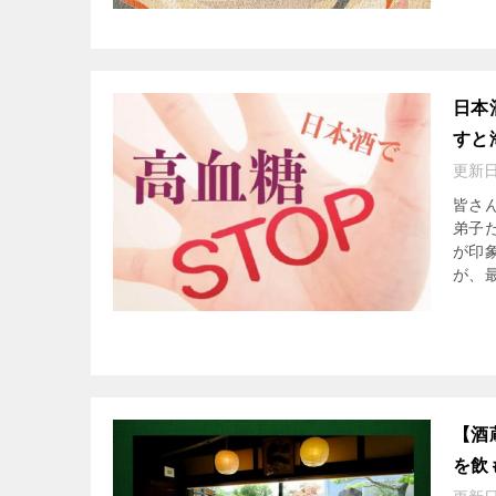
日本
すと
更新
皆さ
弟子
が印
が、最
【酒
を飲