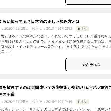
くらい知ってる？日本酒の正しい飲み方とは
日：
2020年1月25日
公開日：
2019年10月28日
日本酒
を思わせるような華やかな香り。それでいてずっしりとした重厚な味
中を駆け巡るようなものまで、さまざまな種類が存在する日本酒は、
人気が高まっているアルコール飲料です。 日本酒を楽しみたいと日本
居 […]
続きを読む
添を敬遠するのは大間違い？製造技術が集約されたアル添酒
酒の王道
日：
2020年1月25日
公開日：
2019年10月24日
日本酒
ル添酒」というと「そんなものは日本酒ではない」だとか、「悪酔い