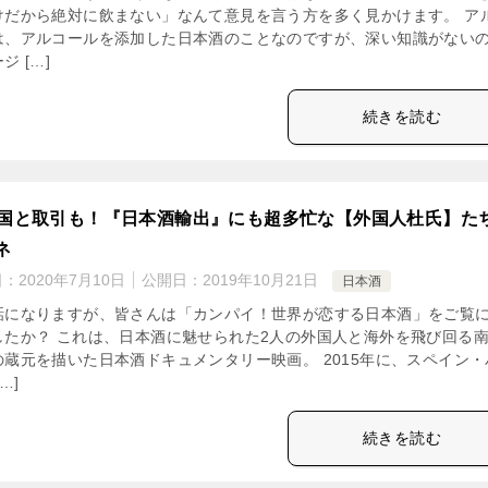
けだから絶対に飲まない」なんて意見を言う方を多く見かけます。 ア
は、アルコールを添加した日本酒のことなのですが、深い知識がない
ジ […]
続きを読む
か国と取引も！『日本酒輸出』にも超多忙な【外国人杜氏】た
ネ
日：
2020年7月10日
公開日：
2019年10月21日
日本酒
話になりますが、皆さんは「カンパイ！世界が恋する日本酒」をご覧
したか？ これは、日本酒に魅せられた2人の外国人と海外を飛び回る
の蔵元を描いた日本酒ドキュメンタリー映画。 2015年に、スペイン・
…]
続きを読む