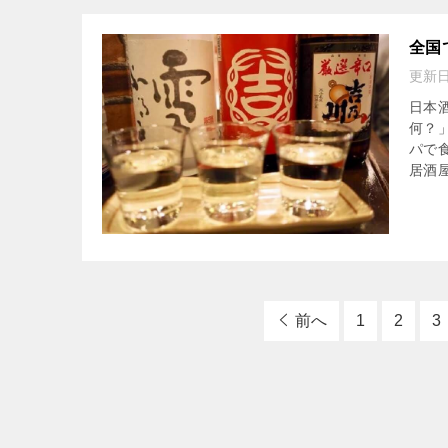
全国
更新
日本
何？
パで
居酒屋
前へ
1
2
3