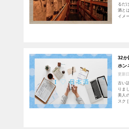
るだ
酒と
イメー
32
ホン
更新
古い
りま
美人
スク [