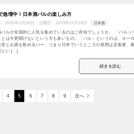
で急増中！日本酒バルの楽しみ方
日：
2020年1月26日
公開日：
2019年10月18日
日本酒
酒バルが全国的に人気を集めているのはご存知でしょうか。 「バルっ
」とは今更聞けないという方も多いもの。「バル」というのは、ヨー
食堂とお酒を飲めるバー、つまり日本でいうところの昼間は定食屋、
とい […]
続きを読む
4
5
6
7
8
9
次へ