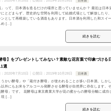
日：
2020年7月10日
公開日：
2019年10月28日
日本酒
蔵」って、日本酒を造るだけの場所と思っていませんか？ 最近は日本
けにとどまらず、歴史的な空間を利用して結婚式場として解放したり
ランとして再構築している酒造もあります。日本酒を利用した和スイ
め […]
続きを読む
酵母】をプレゼントしてみない？素敵な花言葉で印象づける
11選
日：
2020年7月10日
公開日：
2019年10月28日
日本酒
ょうかい酵母」や「蔵付き酵母」が使われることが多い日本酒。しか
ら以外にもお米をアルコール発酵させる酵母が自然界に存在します。
花酵母」です。 花酵母は東京農業大学が花の蜜からの酵母分離に成功
現 […]
続きを読む