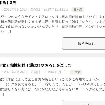
本酒】8選
日：
2020年7月10日
公開日：
2019年11月11日
日本酒
はワインのようなテイストやアロマを持つ日本酒が脚光を浴びていま
、日本酒用語が難しく日本酒に苦手意識を持って避けていたり、今ま
酒は洋食に合わないと思い込んでいたり、日本酒瓶のデザインがオシ
い […]
続きを読む
味覚と相性抜群！通はひやおろしを楽しむ
日：
2020年1月24日
公開日：
2019年11月5日
日本酒
酒には季節によって楽しみ方があるということをご存知でしょうか。 
ネーミングを見てみると、「○○搾りたて」だとか、「○○ひやおろし」
酒に詳しくない方には、なにがなんだか分からないネーミングのもの
…]